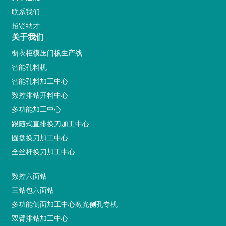
联系我们
招贤纳才
关于我们
橱衣柜模压门板生产线
智能孔料机
智能孔料加工中心
数控排钻开料中心
多功能加工中心
跟随式直排换刀加工中心
圆盘换刀加工中心
全丝杆换刀加工中心
数控六面钻
三钻包六面钻
多功能侧面加工中心激光侧孔专机
双臂排钻加工中心