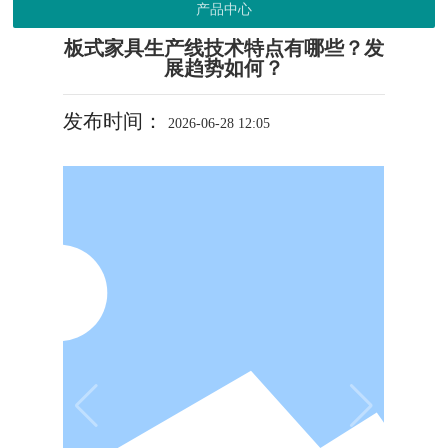
产品中心
板式家具生产线技术特点有哪些？发
展趋势如何？
发布时间：
2026-06-28 12:05