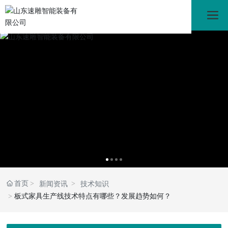
首页
新闻资讯
技术知识
板式家具生产线技术特点有哪些？发展趋势如何？