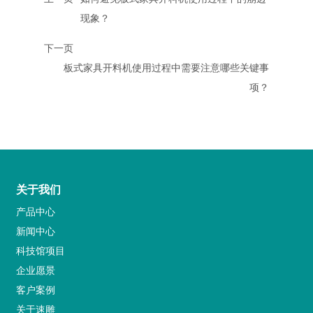
现象？
下一页
板式家具开料机使用过程中需要注意哪些关键事
项？
关于我们
产品中心
新闻中心
科技馆项目
企业愿景
客户案例
关于速雕