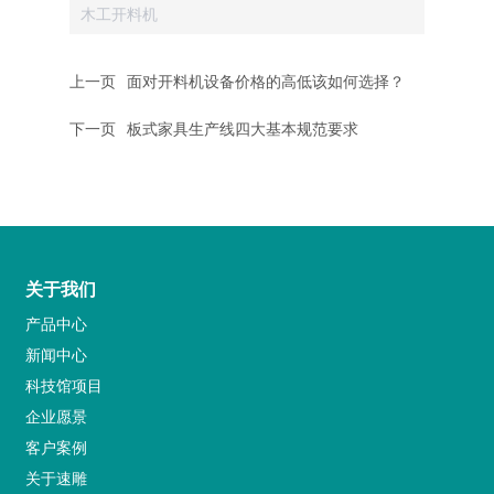
木工开料机
上一页
面对开料机设备价格的高低该如何选择？
下一页
板式家具生产线四大基本规范要求
关于我们
产品中心
新闻中心
科技馆项目
企业愿景
客户案例
关于速雕