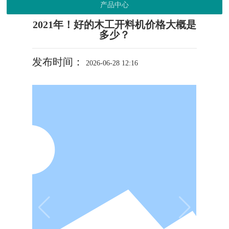
产品中心
2021年！好的木工开料机价格大概是
多少？
发布时间：
2026-06-28 12:16