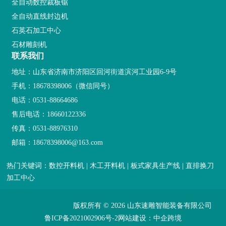
全自动数控裁板锯
全自动直线封边机
石英石加工中心
石材雕刻机
联系我们
地址：山东省济南市济阳区回河街道滨河工业园6-9号
手机：
18678398006
（微信同号）
电话：
0531-88664686
售后电话：
18660122336
传真：0531-88976310
邮箱：
18678398006@163.com
热门关键词：数控开料机 | 木工开料机 | 板式家具生产线 | 直排换刀
加工中心
版权所有 © 2026 山东速雕智能装备有限公司
鲁ICP备2021002906号-2
网站建设：中企跨境